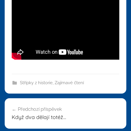
Střípky z historie
,
Zajímavé čtení
Navigace
Předchozí příspěvek
pro
Když dva dělají totéž…
příspěvek