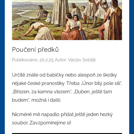
Poučení předků
Publikováno:
20.2.25
Autor:
Václav Soldát
Určitě znáte od babičky nebo alespoň ze školky
nějaké české pranostiky. Třeba „Únor bílý pole sílí“,
„Březen, za kamna vlezem“, „Duben, ještě tam
budem“, možná i další.
Nicméně mě napadlo přidat ještě jeden hezký
soubor. Zavzpomínejme si!