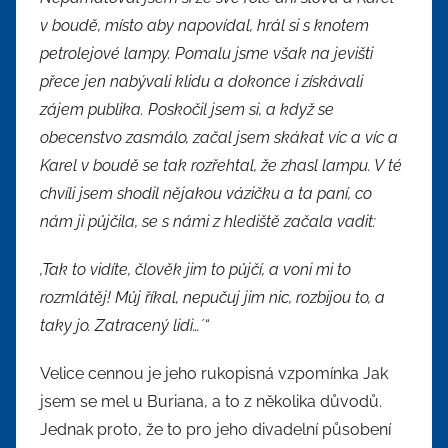
v boudě, místo aby napovídal, hrál si s knotem
petrolejové lampy. Pomalu jsme však na jevišti
přece jen nabývali klidu a dokonce i získávali
zájem publika. Poskočil jsem si, a když se
obecenstvo zasmálo, začal jsem skákat víc a víc a
Karel v boudě se tak rozřehtal, že zhasl lampu. V té
chvíli jsem shodil nějakou vázičku a ta paní, co
nám ji půjčila, se s námi z hlediště začala vadit:
,Tak to vidíte, člověk jim to půjčí, a voni mi to
rozmlátěj! Můj říkal, nepučuj jim nic, rozbijou to, a
taky jo. Zatracený lidi…´“
Velice cennou je jeho rukopisná vzpomínka Jak
jsem se mel u Buriana, a to z několika důvodů.
Jednak proto, že to pro jeho divadelní působení