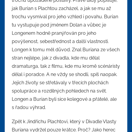
trochu upozaděné postavy. Právě tady popisuje,
jak Burian s Plachtou zacházel, a jak se mu až
trochu vysmíval pro jeho vzhled i povahu. Burian
tu vystupuje pod jménem Dolan a vůbec je
Longenem hodně pranýřován pro jeho
povýšenost, sebestřednost a další vlastnosti.
Longen k tomu měl důvod. Znal Buriana ze všech
stran nejlépe, jak z divadla, kde mu dělal
dramaturga, tak z filmu, kde mu kromě scénáristy
dělal i poradce. A ne vždy se shodli, spíš naopak.
Jejich životy se střetávaly v třecích plochách
spolupráce a rozdílných pohledech na svět.
Longen a Burian byli sice kolegové a přátelé, ale
s řadou výhrad.
Zpět k Jindřichu Plachtovi, který v Divadle Vlasty
Buriana vydržel pouze krátce. Proč? Jako herec