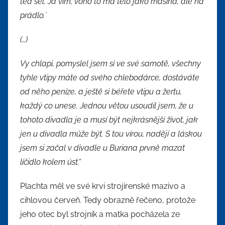
teď šel. Já vím, vono to má tělo jako mašina, ale na
prádlo.´
(…)
Vy chlapi, pomyslel jsem si ve své samotě, všechny
tyhle vtipy máte od svého chlebodárce, dostáváte
od něho peníze, a ještě si béřete vtipu a žertu,
každý co unese. Jednou větou usoudil jsem, že u
tohoto divadla je a musí být nejkrásnější život, jak
jen u divadla může být. S tou vírou, nadějí a láskou
jsem si začal v divadle u Buriana prvně mazat
líčidlo kolem úst.“
Plachta měl ve své krvi strojírenské mazivo a
cihlovou červeň. Tedy obrazně řečeno, protože
jeho otec byl strojník a matka pocházela ze