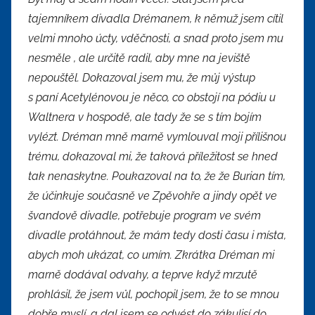
tajemníkem divadla Drémanem, k němuž jsem cítil
velmi mnoho úcty, vděčnosti, a snad proto jsem mu
nesměle , ale určitě radil, aby mne na jeviště
nepouštěl. Dokazoval jsem mu, že můj výstup
s paní Acetylénovou je něco, co obstojí na pódiu u
Waltnera v hospodě, ale tady že se s tím bojím
vylézt. Dréman mně marně vymlouval moji přílišnou
trému, dokazoval mi, že taková příležitost se hned
tak nenaskytne. Poukazoval na to, že že Burian tím,
že účinkuje současně ve Zpěvohře a jindy opět ve
švandově divadle, potřebuje program ve svém
divadle protáhnout, že mám tedy dosti času i místa,
abych moh ukázat, co umím. Zkrátka Dréman mi
marně dodával odvahy, a teprve když mrzutě
prohlásil, že jsem vůl, pochopil jsem, že to se mnou
dobře myslí, a dal jsem se odvést do zákulisí do