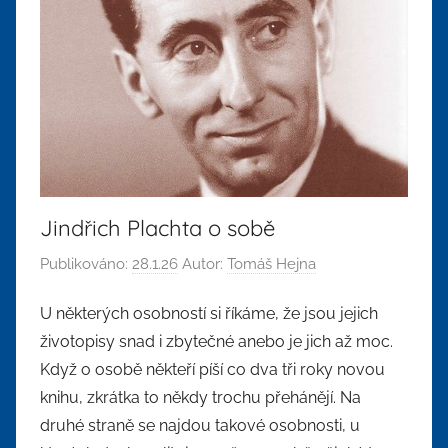
Jindřich Plachta o sobě
Publikováno:
28.1.26
Autor:
Tomáš Hejna
U některých osobností si říkáme, že jsou jejich
životopisy snad i zbytečné anebo je jich až moc.
Když o osobě někteří píší co dva tři roky novou
knihu, zkrátka to někdy trochu přehánějí. Na
druhé straně se najdou takové osobnosti, u