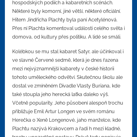
hospodských podiích a kabaretních scénách.
Některé byly komorní, jiné větší, některé oficiální.
Hitem Jindřicha Plachty byla paní Acetylénová.
Přes ní Plachta komentoval události celého světa i
domova, od kultury přes politiku. A lidé se smáli.
Kolébkou se mu stal kabaret Satyr, ale účinkoval i
ve slavné Červené sedmě, která je dnes řazena
mezi nejvýznamnější kabarety v české historii
tohoto uměleckého odvětví. Skutečnou školu ale
dostal ve zmíněném Divadle Vlasty Buriana, kde
také stoupla jeho herecká laťka daleko výš.
Včetně popularity. Jeho působení alespoň trochu
přibližuje Emil Artur Longen ve svém románu
Herečka o Xeně Longenové, jaho manželce, kde
Plachtu nazývá Krakovcem a řadí h mezi kladné,