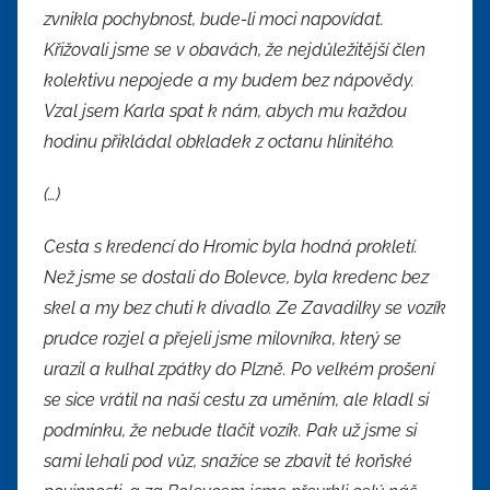
zvnikla pochybnost, bude-li moci napovídat.
Křižovali jsme se v obavách, že nejdůležitější člen
kolektivu nepojede a my budem bez nápovědy.
Vzal jsem Karla spat k nám, abych mu každou
hodinu přikládal obkladek z octanu hlinitého.
(…)
Cesta s kredencí do Hromic byla hodná prokletí.
Než jsme se dostali do Bolevce, byla kredenc bez
skel a my bez chuti k divadlo. Ze Zavadilky se vozík
prudce rozjel a přejeli jsme milovníka, který se
urazil a kulhal zpátky do Plzně. Po velkém prošení
se sice vrátil na naši cestu za uměním, ale kladl si
podmínku, že nebude tlačit vozík. Pak už jsme si
sami lehali pod vůz, snažíce se zbavit té koňské