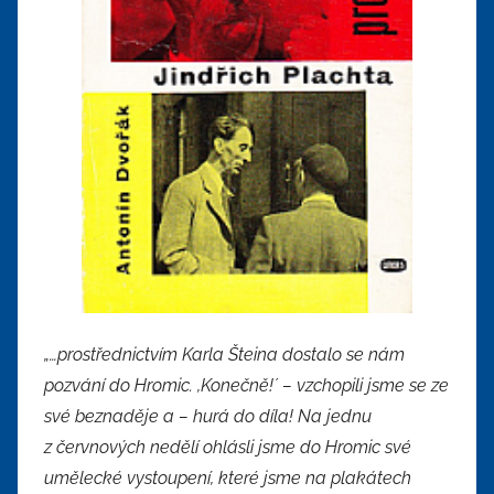
„…prostřednictvím Karla Šteina dostalo se nám
pozvání do Hromic. ,Konečně!´ – vzchopili jsme se ze
své beznaděje a – hurá do díla! Na jednu
z červnových nedělí ohlásli jsme do Hromic své
umělecké vystoupení, které jsme na plakátech