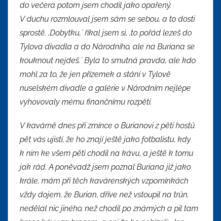
do večera potom jsem chodil jako opařený.
V duchu rozmlouval jsem sám se sebou, a to dosti
sprostě. ,Dobytku,´ říkal jsem si, ,to pořád lezeš do
Tylova divadla a do Národního, ale na Buriana se
kouknout nejdeš.´ Byla to smutná pravda, ale kdo
mohl za to, že jen přízemek a stání v Tylově
nuselském divadle a galérie v Národním nejlépe
vyhovovaly mému finančnímu rozpětí.
V kavárně dnes při zmínce o Burianovi z pěti hostů
pět vás ujistí, že ho znají ještě jako fotbalistu, kdy
k nim ke všem pěti chodil na kávu, a ještě k tomu
jak rád. A poněvadž jsem poznal Buriana již jako
krále, mám při těch kavárenských vzpomínkách
vždy dojem, že Burian, dříve než vstoupil na trůn,
nedělal nic jiného, než chodil po známých a pil tam