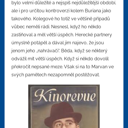
bylo velmi důležité a nejspíš nejdůležitější období,
ale i pro určitou kontroverzi kolem Buriana jako
takového. Kolegové ho totiž ve většině případů
vůbec neměli rádi. Nesnesl, když ho někdo
zastiňoval a měl větší úspěch. Herecké partnery
úmyslně potápěl a dával jim najevo, že jsou
jenom jeho „nahrávači“. Běda, když se některý
odvážil mít větší úspěch. Když si někdo dovolil
překročit nepsané meze. Však si na to Marvan ve
svých pamětech nezapomněl postěžovat.