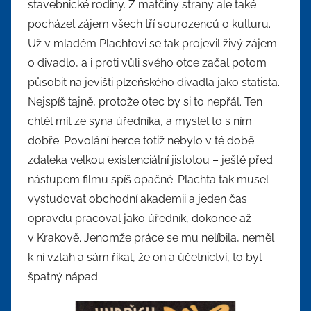
stavebnické rodiny. Z matčiny strany ale také
pocházel zájem všech tří sourozenců o kulturu.
Už v mladém Plachtovi se tak projevil živý zájem
o divadlo, a i proti vůli svého otce začal potom
působit na jevišti plzeňského divadla jako statista.
Nejspíš tajně, protože otec by si to nepřál. Ten
chtěl mít ze syna úředníka, a myslel to s ním
dobře. Povolání herce totiž nebylo v té době
zdaleka velkou existenciální jistotou – ještě před
nástupem filmu spíš opačně. Plachta tak musel
vystudovat obchodní akademii a jeden čas
opravdu pracoval jako úředník, dokonce až
v Krakově. Jenomže práce se mu nelíbila, neměl
k ní vztah a sám říkal, že on a účetnictví, to byl
špatný nápad.