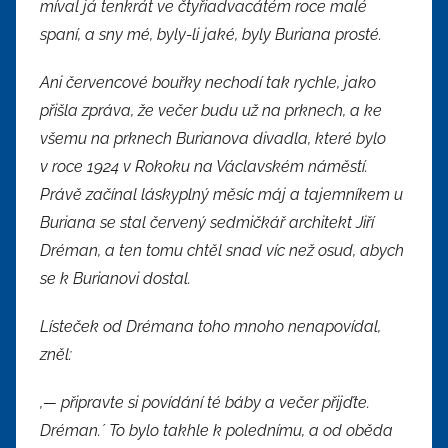
míval já tenkrát ve čtyřiadvacátém roce malé
spaní, a sny mé, byly-li jaké, byly Buriana prosté.
Ani červencové bouřky nechodí tak rychle, jako
přišla zpráva, že večer budu už na prknech, a ke
všemu na prknech Burianova divadla, které bylo
v roce 1924 v Rokoku na Václavském náměstí.
Právě začínal láskyplný měsíc máj a tajemníkem u
Buriana se stal červený sedmičkář architekt Jiří
Dréman, a ten tomu chtěl snad víc než osud, abych
se k Burianovi dostal.
Lísteček od Drémana toho mnoho nenapovídal,
zněl:
,— připravte si povídání té báby a večer přijďte.
Dréman.´ To bylo takhle k polednímu, a od oběda