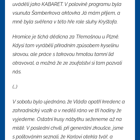
uváděli jako KABARET. V polovině programu byla
vsunuta Šamberkova aktovka Já mám příjem, a
mně byla svěřena v této hře role sluhy Kryštofa.
Hromice je tichá dědicna za Třemošnou u Plzně.
Kdysi tam vyráběli přírodním způsobem kyselinu
sírovou, ale práce s takovou hmotou tamní lid
otravoval, a možná že ze zoufalství si tam pozvali
nás.
(…)
V sobotu bylo ujednáno, že Vláďa opatří kredenc a
zahradnický vozík a v neděli ráno ve tři hodiny že
vyjedeme. Ostatní kusy nábytku seženeme až na
místě. V poslední chvíli, při generální zkoušce, jsme
s politováním seznali, že Karlovi otekla tvář, a