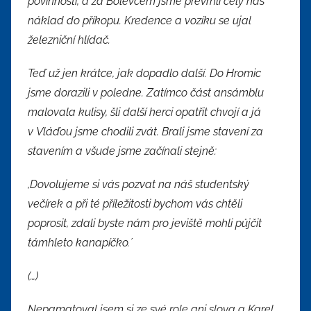
povinnosti, a za Bolevcem jsme převrhli celý náš
náklad do příkopu. Kredence a vozíku se ujal
železniční hlídač.
Teď už jen krátce, jak dopadlo další. Do Hromic
jsme dorazili v poledne. Zatímco část ansámblu
malovala kulisy, šli další herci opatřit chvojí a já
v Vláďou jsme chodili zvát. Brali jsme stavení za
stavením a všude jsme začínali stejně:
,Dovolujeme si vás pozvat na náš studentský
večírek a při té příležitosti bychom vás chtěli
poprosit, zdali byste nám pro jeviště mohli půjčit
támhleto kanapíčko.´
(…)
Nepamatoval jsem si ze své role ani slova a Karel