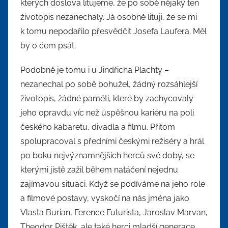
kterých doslova litujeme, že po sobě nějaký ten
životopis nezanechaly. Já osobně lituji, že se mi
k tomu nepodařilo přesvědčit Josefa Laufera. Měl
by o čem psát.
Podobně je tomu i u Jindřicha Plachty –
nezanechal po sobě bohužel, žádný rozsáhlejší
životopis, žádné paměti, které by zachycovaly
jeho opravdu víc než úspěšnou kariéru na poli
českého kabaretu, divadla a filmu. Přitom
spolupracoval s předními českými režiséry a hrál
po boku nejvýznamnějších herců své doby, se
kterými jistě zažil během natáčení nejednu
zajímavou situaci. Když se podíváme na jeho role
a filmové postavy, vyskočí na nás jména jako
Vlasta Burian, Ference Futurista, Jaroslav Marvan,
Theodor Pištěk, ale také herci mladší generace,