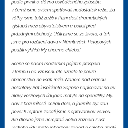
podle prvního, dávno osvědčeného způsobu,
v čemž jsme ovšem spatřovali nedostatek režie. Za
války jsme totiž zažili v Plzni dost dramatických
výstupů mezi obyvatelstvem a policií před
prázdnými obchody. Učili jsme se ze života, a tak
jsme pro rozčilení davu v Námluvách Pelopových
použili výkřiků My chceme chleba!
Scéně se naším moderním pojetím prospělo
v tempu i na vzrušení, ale uznalo to pouze
obecenstvo, ne však režie. Nahoře nad branou
holohlavý kat inspicienta Sofroně napichoval na ků
hlavy voskových lidí jako motýle na špendlíky. My,
dav z boží milosti, čekali dole, a jakmile byl dán
povel k reptání, začali jsme s opravdovou vervou.
Ale dlouho jsme nereptali. Sotva zazněla z úst
řeckého lidu místo rebarbory žádost o chleba, ztratil