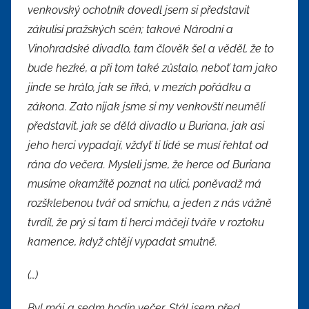
venkovský ochotník dovedl jsem si představit
zákulisí pražských scén
;
takové Národní a
Vinohradské divadlo, tam člověk šel a věděl, že to
bude hezké, a při tom také zůstalo, neboť tam jako
jinde se hrálo, jak se říká, v mezích pořádku a
zákona. Zato nijak jsme si my venkovští neuměli
představit, jak se dělá divadlo u Buriana, jak asi
jeho herci vypadají, vždyť ti lidé se musí řehtat od
rána do večera. Mysleli jsme, že herce od Buriana
musíme okamžitě poznat na ulici, poněvadž má
rozšklebenou tvář od smíchu, a jeden z nás vážně
tvrdil, že prý si tam ti herci máčejí tváře v roztoku
kamence, když chtějí vypadat smutně.
(…)
Byl máj a sedm hodin večer. Stál jsem před