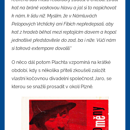
kat na bráně voskovou hlavu a jal si to napichovat
k nám, k lidu níž. Myslím, že v Námluvách
Pelopových Vrchlický ani Fibich nepředepsali, aby
kat z hradeb běhal mezi reptajícím davem a kopal
jednotlivé představitele do zad, ba i níže. Vůči nám
si taková extempore dovolili.“
O něco dál potom Plachta vzpomíná na krátké
období, kdy s několika příteli zkoušeli založit
vlastní kočovnou divadelní společnost Jaro, se
kterou se snažili prosadit v okolí Plzně.