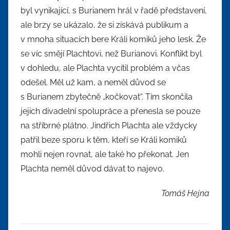
byl vynikající, s Burianem hrál v řadě představení,
ale brzy se ukázalo, že si získává publikum a
v mnoha situacích bere Králi komiků jeho lesk. Že
se víc smějí Plachtovi, než Burianovi. Konflikt byl
v dohledu, ale Plachta vycítil problém a včas
odešel. Měl už kam, a neměl důvod se
s Burianem zbytečně „kočkovat“. Tím skončila
jejich divadelní spolupráce a přenesla se pouze
na stříbrné plátno. Jindřich Plachta ale vždycky
patřil beze sporu k těm, kteří se Králi komiků
mohli nejen rovnat, ale také ho překonat. Jen
Plachta neměl důvod dávat to najevo.
Tomáš Hejna