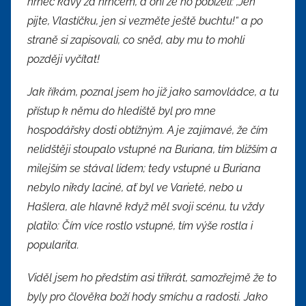
hrnec kávy za hrncem, a oni že ho pobízeli: ,Jen
pijte, Vlastíčku, jen si vezměte ještě buchtu!“ a po
straně si zapisovali, co sněd, aby mu to mohli
později vyčítat!
Jak říkám, poznal jsem ho již jako samovládce, a tu
přístup k němu do hlediště byl pro mne
hospodářsky dosti obtížným. A je zajímavé, že čím
nelidštěji stoupalo vstupné na Buriana, tím bližším a
milejším se stával lidem
;
tedy vstupné u Buriana
nebylo nikdy laciné, ať byl ve Varieté, nebo u
Hašlera, ale hlavně když měl svoji scénu, tu vždy
platilo: Čím více rostlo vstupné, tím výše rostla i
popularita.
Viděl jsem ho předstím asi třikrát, samozřejmě že to
byly pro člověka boží hody smíchu a radosti. Jako