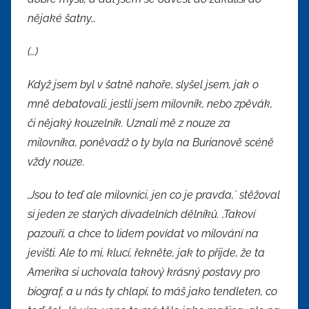
nějaké šatny…
(…)
Když jsem byl v šatně nahoře, slyšel jsem, jak o
mně debatovali, jestli jsem milovník, nebo zpěvák,
či nějaký kouzelník. Uznali mě z nouze za
milovníka, poněvadž o ty byla na Burianově scéně
vždy nouze.
,Jsou to teď ale milovníci, jen co je pravda,´ stěžoval
si jeden ze starých divadelních dělníků. ,Takoví
pazouří, a chce to lidem povídat vo milování na
jevišti. Ale to mi, klucí, řekněte, jak to přijde, že ta
Amerika si uchovala takový krásný postavy pro
biograf, a u nás ty chlapí, to máš jako tendleten, co