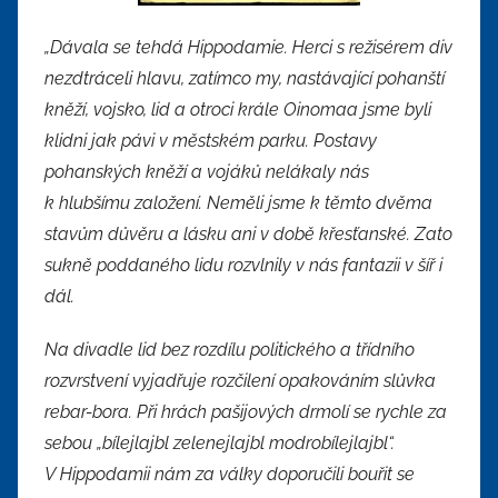
„Dávala se tehdá Hippodamie. Herci s režisérem div
nezdtráceli hlavu, zatímco my, nastávající pohanští
kněží, vojsko, lid a otroci krále Oinomaa jsme byli
klidni jak pávi v městském parku. Postavy
pohanských kněží a vojáků nelákaly nás
k hlubšímu založení. Neměli jsme k těmto dvěma
stavům důvěru a lásku ani v době křesťanské. Zato
sukně poddaného lidu rozvlnily v nás fantazii v šíř i
dál.
Na divadle lid bez rozdílu politického a třídního
rozvrstvení vyjadřuje rozčilení opakováním slůvka
rebar-bora. Při hrách pašijových drmolí se rychle za
sebou „bílejlajbl zelenejlajbl modrobílejlajbl“.
V Hippodamii nám za války doporučili bouřit se