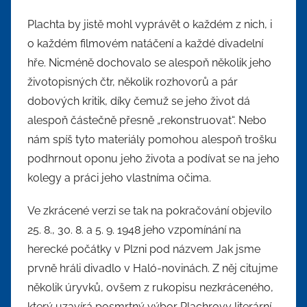
Plachta by jistě mohl vyprávět o každém z nich, i
o každém filmovém natáčení a každé divadelní
hře. Nicméně dochovalo se alespoň několik jeho
životopisných čtr, několik rozhovorů a pár
dobových kritik, díky čemuž se jeho život dá
alespoň částečně přesně „rekonstruovat“. Nebo
nám spíš tyto materiály pomohou alespoň trošku
podhrnout oponu jeho života a podívat se na jeho
kolegy a práci jeho vlastníma očima.
Ve zkrácené verzi se tak na pokračování objevilo
25. 8., 30. 8. a 5. 9. 1948 jeho vzpomínání na
herecké počátky v Plzni pod názvem Jak jsme
prvně hráli divadlo v Haló-novinách. Z něj citujme
několik úryvků, ovšem z rukopisu nezkráceného,
který uzavírá posmrtný výbor Plachrovy literární