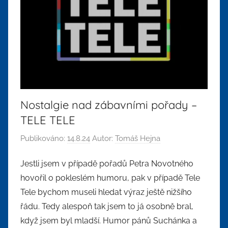
Nostalgie nad zábavními pořady –
TELE TELE
Publikováno:
14.8.24
Autor:
Tomáš Hejna
Jestli jsem v případě pořadů Petra Novotného
hovořil o pokleslém humoru, pak v případě Tele
Tele bychom museli hledat výraz ještě nižšího
řádu. Tedy alespoň tak jsem to já osobně bral,
když jsem byl mladší. Humor pánů Suchánka a