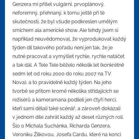
Genzera mi přišel vulgární, prvoplánový,
neforemný, přehnaný, k tomu ještě při té
skutečnosti, že byl všude podkreslen umělým
smíchem ala americké show. Ale tehdy jsem si
například neuvědomoval, že vyprodukovat každý
týden díl takového pořadu není jen tak, že je
nutné pracovat a vymýšlet rychle, rychle natáčet
a tak dál. A Tele Tele běželo několik let (konkrétně
sedm let od roku 2000 do roku 2007 na TV
Nova), a to pravidelně každý týden. Na jeho
tvorbě se přitom kromě několika střídajících se
režisérů a kameramana podíleli jen čtyři herci,
kteří sami dělali také scénář, a zároveň dokázali
v jednom díle zahrát každý až deset různých rolí.
Šlo o Michala Suchánka, Richarda Genzera,
Veroniku Žilkovou, Josefa Cardu, které na konci