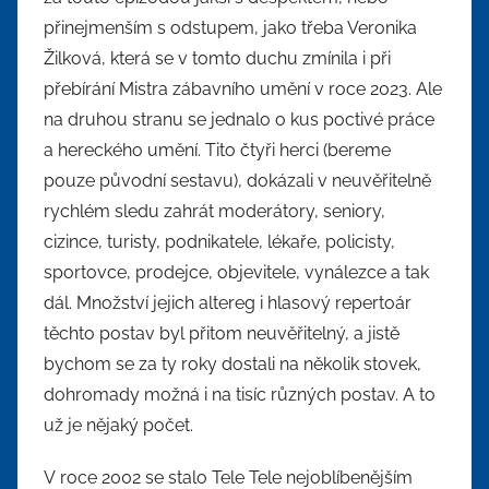
přinejmenším s odstupem, jako třeba Veronika
Žilková, která se v tomto duchu zmínila i při
přebírání Mistra zábavního umění v roce 2023. Ale
na druhou stranu se jednalo o kus poctivé práce
a hereckého umění. Tito čtyři herci (bereme
pouze původní sestavu), dokázali v neuvěřitelně
rychlém sledu zahrát moderátory, seniory,
cizince, turisty, podnikatele, lékaře, policisty,
sportovce, prodejce, objevitele, vynálezce a tak
dál. Množství jejich altereg i hlasový repertoár
těchto postav byl přitom neuvěřitelný, a jistě
bychom se za ty roky dostali na několik stovek,
dohromady možná i na tisíc různých postav. A to
už je nějaký počet.
V roce 2002 se stalo Tele Tele nejoblíbenějším