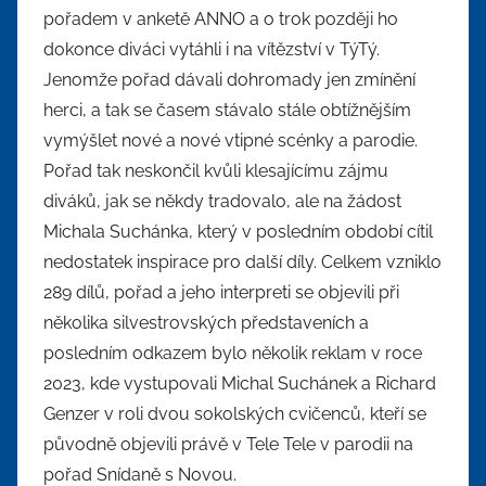
pořadem v anketě ANNO a o trok později ho
dokonce diváci vytáhli i na vítězství v TýTý.
Jenomže pořad dávali dohromady jen zmínění
herci, a tak se časem stávalo stále obtížnějším
vymýšlet nové a nové vtipné scénky a parodie.
Pořad tak neskončil kvůli klesajícímu zájmu
diváků, jak se někdy tradovalo, ale na žádost
Michala Suchánka, který v posledním období cítil
nedostatek inspirace pro další díly. Celkem vzniklo
289 dílů, pořad a jeho interpreti se objevili při
několika silvestrovských představeních a
posledním odkazem bylo několik reklam v roce
2023, kde vystupovali Michal Suchánek a Richard
Genzer v roli dvou sokolských cvičenců, kteří se
původně objevili právě v Tele Tele v parodii na
pořad Snídaně s Novou.