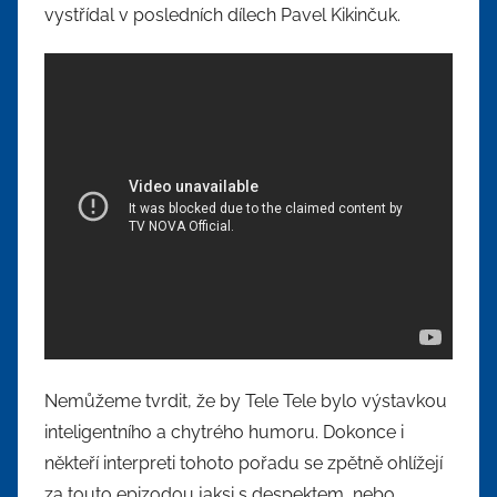
vystřídal v posledních dílech Pavel Kikinčuk.
Nemůžeme tvrdit, že by Tele Tele bylo výstavkou
inteligentního a chytrého humoru. Dokonce i
někteří interpreti tohoto pořadu se zpětně ohlížejí
za touto epizodou jaksi s despektem, nebo