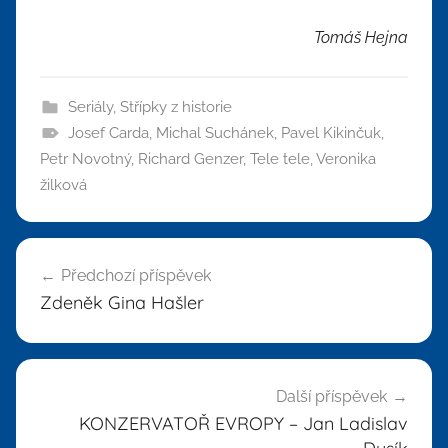
Tomáš Hejna
Seriály
,
Střípky z historie
Josef Carda
,
Michal Suchánek
,
Pavel Kikinčuk
,
Petr Novotný
,
Richard Genzer
,
Tele tele
,
Veronika
žilková
Navigace
Předchozí příspěvek
pro
Zdeněk Gina Hašler
příspěvek
Další příspěvek
KONZERVATOŘ EVROPY – Jan Ladislav