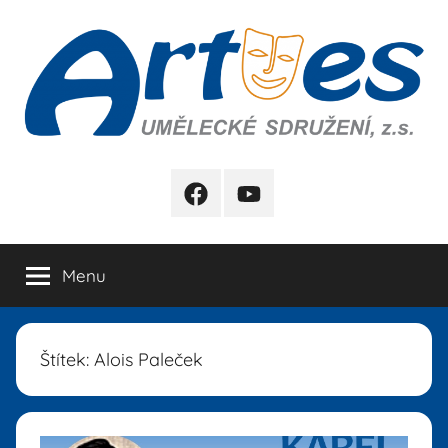
Přejít
k
obsahu
Artes
FB
YB
Menu
Štítek:
Alois Paleček