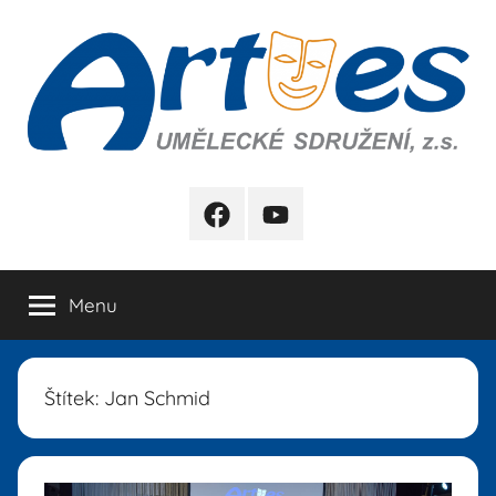
Přejít
k
obsahu
Artes
FB
YB
Menu
Štítek:
Jan Schmid