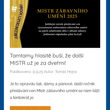
Tamtamy hlasitě buší, že další
MISTR už je za dveřmi!
Publikováno:
11.9.25
Autor:
Tomáš Hejna
Je to opravdu tak, dámy a pánové, další ročník
předávání cen Mistr zábavního umění se nám blíží
a tentokrát je