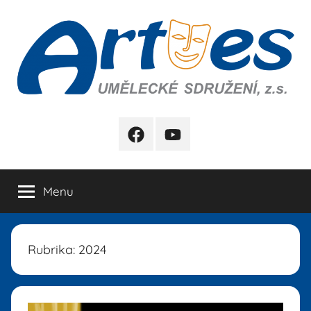
Přejít
k
obsahu
Artes
FB
YB
Menu
Rubrika:
2024