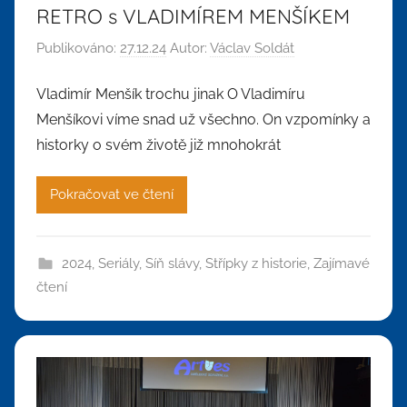
RETRO s VLADIMÍREM MENŠÍKEM
Publikováno:
27.12.24
Autor:
Václav Soldát
Vladimír Menšík trochu jinak O Vladimíru
Menšíkovi víme snad už všechno. On vzpomínky a
historky o svém životě již mnohokrát
Pokračovat ve čtení
2024
,
Seriály
,
Síň slávy
,
Střípky z historie
,
Zajímavé
čtení