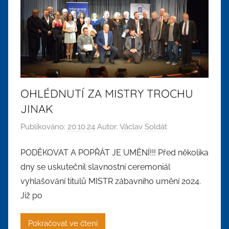
OHLÉDNUTÍ ZA MISTRY TROCHU
JINAK
Publikováno:
20.10.24
Autor:
Václav Soldát
PODĚKOVAT A POPŘÁT JE UMĚNÍ!!! Před několika
dny se uskutečnil slavnostní ceremoniál
vyhlašování titulů MISTR zábavního umění 2024.
Již po
Pokračovat ve čtení