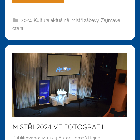
2024
,
Kultura aktuálně
,
Mistři zábavy
,
Zajímavé
čtení
MISTŘI 2024 VE FOTOGRAFII
Publikováno:
14.10.24
Autor:
Tomáš Hejna