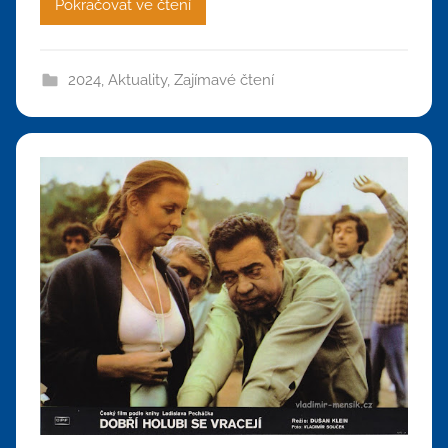
Pokračovat ve čtení
2024
,
Aktuality
,
Zajímavé čtení