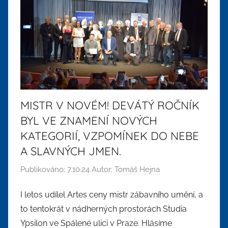
MISTR V NOVÉM! DEVÁTÝ ROČNÍK
BYL VE ZNAMENÍ NOVÝCH
KATEGORIÍ, VZPOMÍNEK DO NEBE
A SLAVNÝCH JMEN.
Publikováno:
7.10.24
Autor:
Tomáš Hejna
I letos udílel Artes ceny mistr zábavního umění, a
to tentokrát v nádherných prostorách Studia
Ypsilon ve Spálené ulici v Praze. Hlásíme