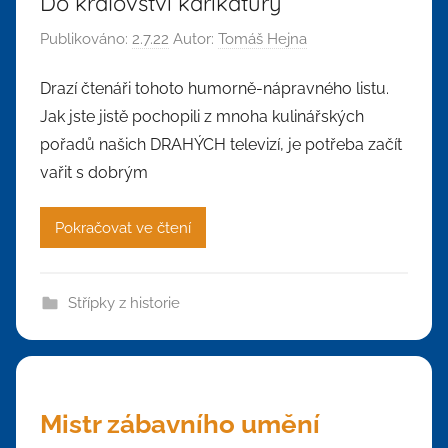
Do království karikatury
Publikováno:
2.7.22
Autor:
Tomáš Hejna
Drazí čtenáři tohoto humorně-nápravného listu.
Jak jste jistě pochopili z mnoha kulinářských
pořadů našich DRAHÝCH televizí, je potřeba začít
vařit s dobrým
Pokračovat ve čtení
Střípky z historie
Mistr zábavního umění