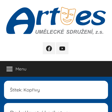
Přejít
k
obsahu
Artes
FB
YB
Menu
Štítek:
Kopřivy