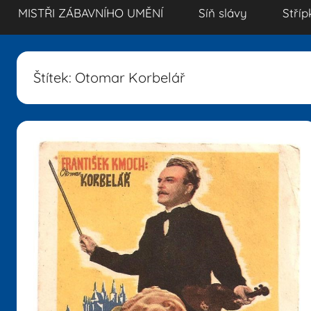
MISTŘI ZÁBAVNÍHO UMĚNÍ
Síň slávy
Stříp
Štítek:
Otomar Korbelář