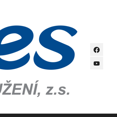
FB
YB