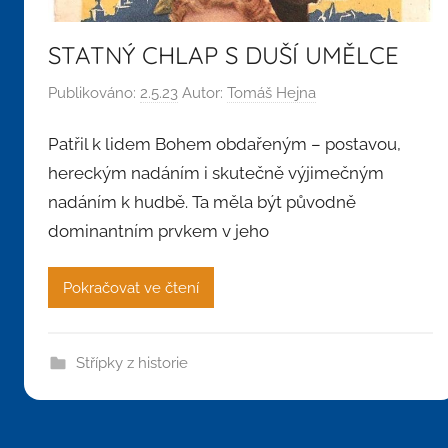
STATNÝ CHLAP S DUŠÍ UMĚLCE
Publikováno:
2.5.23
Autor:
Tomáš Hejna
Patřil k lidem Bohem obdařeným – postavou,
hereckým nadáním i skutečně výjimečným
nadáním k hudbě. Ta měla být původně
dominantním prvkem v jeho
Pokračovat ve čtení
Střípky z historie