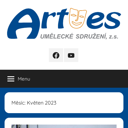
Přejít
k
obsahu
Artes
FB
YB
Menu
Měsíc:
Květen 2023