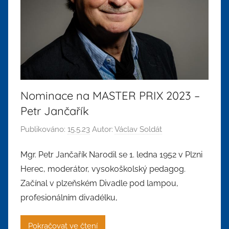
Nominace na MASTER PRIX 2023 –
Petr Jančařík
Publikováno:
15.5.23
Autor:
Václav Soldát
Mgr. Petr Jančařík Narodil se 1. ledna 1952 v Plzni
Herec, moderátor, vysokoškolský pedagog.
Začínal v plzeňském Divadle pod lampou,
profesionálním divadélku,
Pokračovat ve čtení