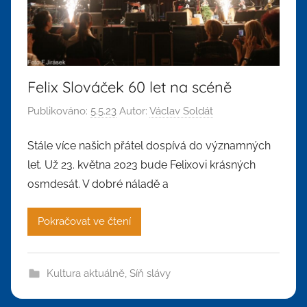
Felix Slováček 60 let na scéně
Publikováno:
5.5.23
Autor:
Václav Soldát
Stále více našich přátel dospívá do významných
let. Už 23. května 2023 bude Felixovi krásných
osmdesát. V dobré náladě a
Pokračovat ve čtení
Kultura aktuálně
,
Síň slávy