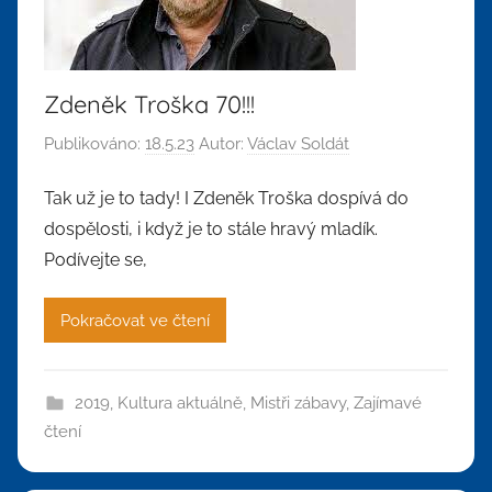
Zdeněk Troška 70!!!
Publikováno:
18.5.23
Autor:
Václav Soldát
Tak už je to tady! I Zdeněk Troška dospívá do
dospělosti, i když je to stále hravý mladík.
Podívejte se,
Pokračovat ve čtení
2019
,
Kultura aktuálně
,
Mistři zábavy
,
Zajímavé
čtení