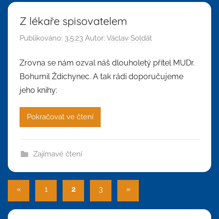
Z lékaře spisovatelem
Publikováno:
3.5.23
Autor:
Václav Soldát
Zrovna se nám ozval náš dlouholetý přítel MUDr.
Bohumil Ždichynec. A tak rádi doporučujeme
jeho knihy:
Pokračovat ve čtení
Zajímavé čtení
Stránkování
Předchozí
Další
«
1
2
3
»
příspěvky
příspěvky
příspěvků