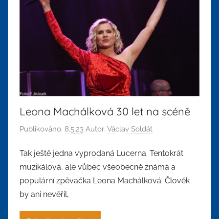
Leona Machálková 30 let na scéně
Publikováno:
8.5.23
Autor:
Václav Soldát
Tak ještě jedna vyprodaná Lucerna. Tentokrát
muzikálová, ale vůbec všeobecně známá a
populární zpěvačka Leona Machálková. Člověk
by ani nevěřil,