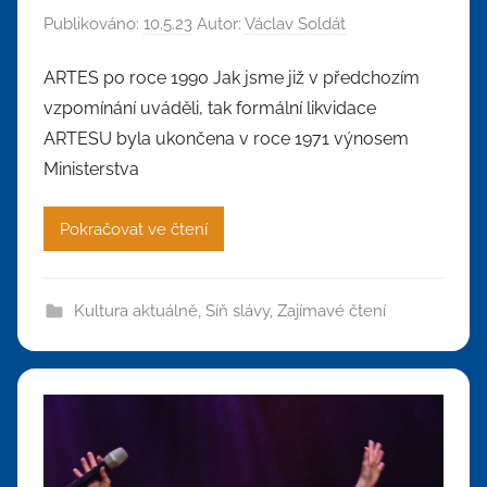
Publikováno:
10.5.23
Autor:
Václav Soldát
ARTES po roce 1990 Jak jsme již v předchozím
vzpomínání uváděli, tak formální likvidace
ARTESU byla ukončena v roce 1971 výnosem
Ministerstva
Pokračovat ve čtení
Kultura aktuálně
,
Síň slávy
,
Zajímavé čtení