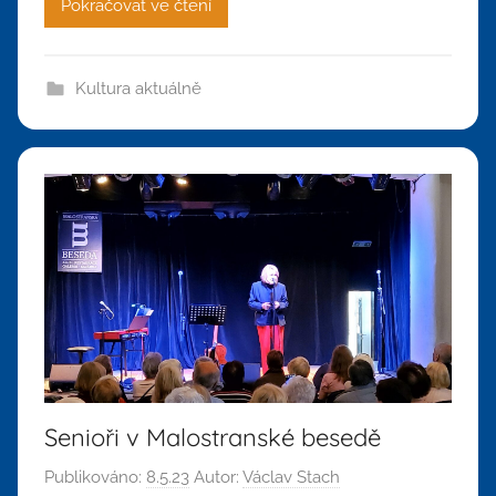
Pokračovat ve čtení
Kultura aktuálně
Senioři v Malostranské besedě
Publikováno:
8.5.23
Autor:
Václav Stach