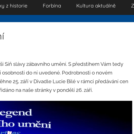
ky z historie
Forbína
Kultura aktuálně
Z
í
aši Síň slávy zábavního umění. S předstihem Vám tedy
ní osobnosti do ní uvedené. Podrobnosti o novém
hne 25. září v Divadle Lucie Bílé v rámci předávání cen
dáno na naše stránky v pondělí 26. září.