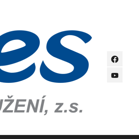
FB
YB