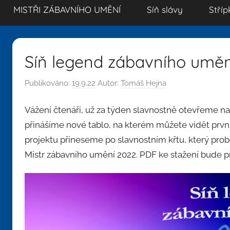
MISTŘI ZÁBAVNÍHO UMĚNÍ
Síň slávy
Stříp
Síň legend zábavního uměn
Publikováno:
19.9.22
Autor:
Tomáš Hejna
Vážení čtenáři, už za týden slavnostně otevřeme n
přinášíme nové tablo, na kterém můžete vidět prv
projektu přineseme po slavnostním křtu, který probě
Mistr zábavního umění 2022. PDF ke stažení bude při