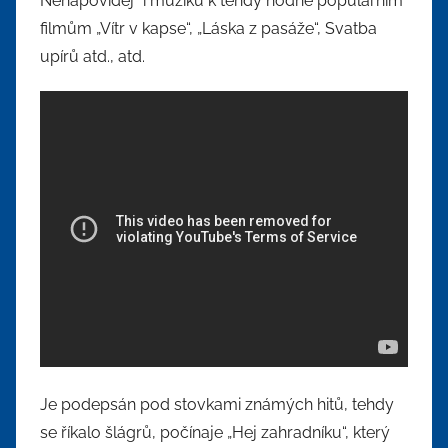
Nenapovídej“ i muziku k tehdy hodně populárním
filmům „Vítr v kapse“, „Láska z pasáže“, Svatba
upírů atd., atd.
Je podepsán pod stovkami známých hitů, tehdy
se říkalo šlágrů, počínaje „Hej zahradníku“, který