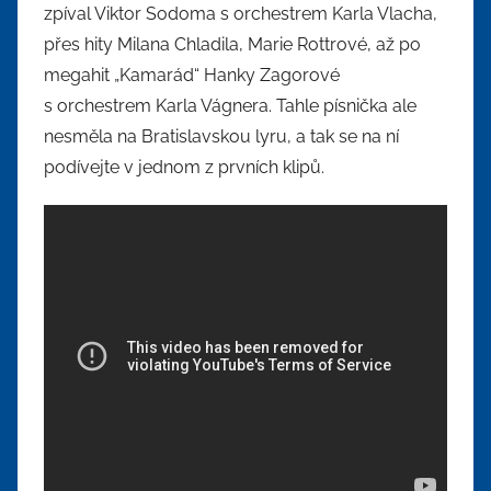
zpíval Viktor Sodoma s orchestrem Karla Vlacha,
přes hity Milana Chladila, Marie Rottrové, až po
megahit „Kamarád“ Hanky Zagorové
s orchestrem Karla Vágnera. Tahle písnička ale
nesměla na Bratislavskou lyru, a tak se na ní
podívejte v jednom z prvních klipů.