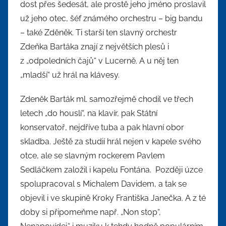
dost přes šedesát, ale prostě jeho jméno proslavil
už jeho otec, šéf známého orchestru – big bandu
– také Zděněk. Ti starší ten slavný orchestr
Zdeňka Bartáka znají z největších plesů i
z „odpoledních čajů“ v Lucerně. A u něj ten
„mladší“ už hrál na klávesy.
Zdeněk Barták ml. samozřejmě chodil ve třech
letech „do houslí“, na klavír, pak Státní
konservatoř, nejdříve tuba a pak hlavní obor
skladba. Ještě za studií hrál nejen v kapele svého
otce, ale se slavným rockerem Pavlem
Sedláčkem založil i kapelu Fontána. Později úzce
spolupracoval s Michalem Davidem, a tak se
objevil i ve skupině Kroky Františka Janečka. A z té
doby si připomeňme např. „Non stop“,