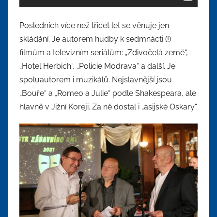
Posledních více než třicet let se věnuje jen
skládání. Je autorem hudby k sedmnácti (!)
filmům a televizním seriálům: „Zdivočelá země“,
„Hotel Herbich“, „Policie Modrava“ a další. Je
spoluautorem i muzikálů. Nejslavnější jsou
„Bouře“ a „Romeo a Julie“ podle Shakespeara, ale
hlavně v Jižní Koreji. Za ně dostal i „asijské Oskary“.