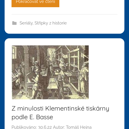
Pokračovat ve čtení
Seriály
,
Střípky z historie
Z minulosti Klementinské tiskárny
podle E. Basse
Publikováno:
30.6.22
Autor:
Tomáš Hejna