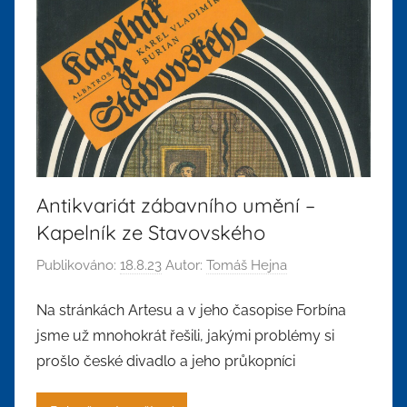
Antikvariát zábavního umění –
Kapelník ze Stavovského
Publikováno:
18.8.23
Autor:
Tomáš Hejna
Na stránkách Artesu a v jeho časopise Forbína
jsme už mnohokrát řešili, jakými problémy si
prošlo české divadlo a jeho průkopníci