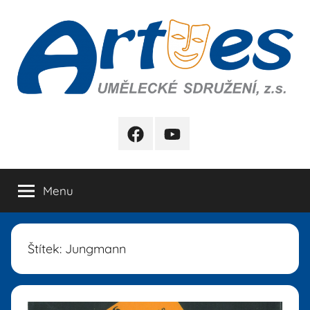
Přejít
k
obsahu
Artes
FB
YB
Menu
Štítek:
Jungmann