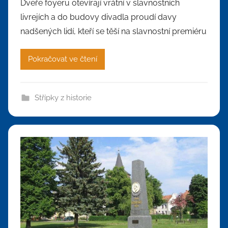
Dveře foyeru otevírají vrátní v slavnostních
livrejích a do budovy divadla proudí davy
nadšených lidí, kteří se těší na slavnostní premiéru
Pokračovat ve čtení
Střípky z historie