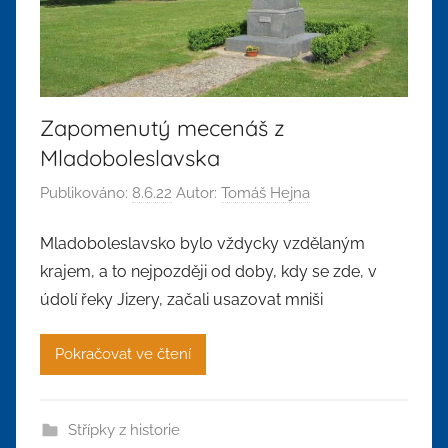
Zapomenutý mecenáš z
Mladoboleslavska
Publikováno:
8.6.22
Autor:
Tomáš Hejna
Mladoboleslavsko bylo vždycky vzdělaným
krajem, a to nejpozději od doby, kdy se zde, v
údolí řeky Jizery, začali usazovat mniši
Pokračovat ve čtení
Střípky z historie