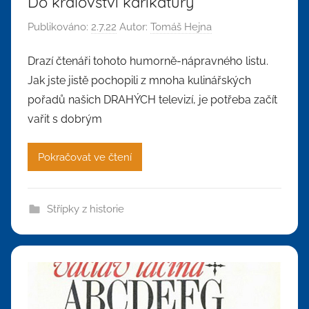
Do království karikatury
Publikováno:
2.7.22
Autor:
Tomáš Hejna
Drazí čtenáři tohoto humorně-nápravného listu.
Jak jste jistě pochopili z mnoha kulinářských
pořadů našich DRAHÝCH televizí, je potřeba začít
vařit s dobrým
Pokračovat ve čtení
Střípky z historie