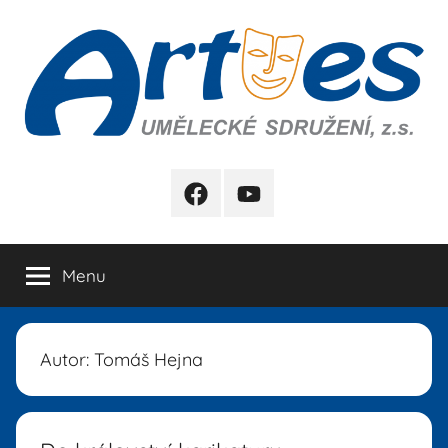
Přejít
k
obsahu
Artes
FB
YB
Menu
Autor:
Tomáš Hejna