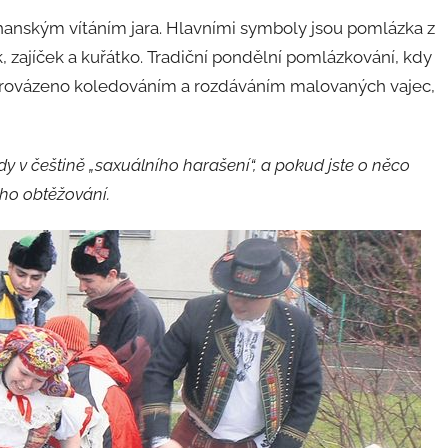
hanským vítáním jara. Hlavními symboly jsou pomlázka z
k, zajíček a kuřátko. Tradiční pondělní pomlázkování, kdy
 doprovázeno koledováním a rozdáváním malovaných vajec,
dy v češtině „saxuálního harašení“, a pokud jste o něco
ního obtěžování.