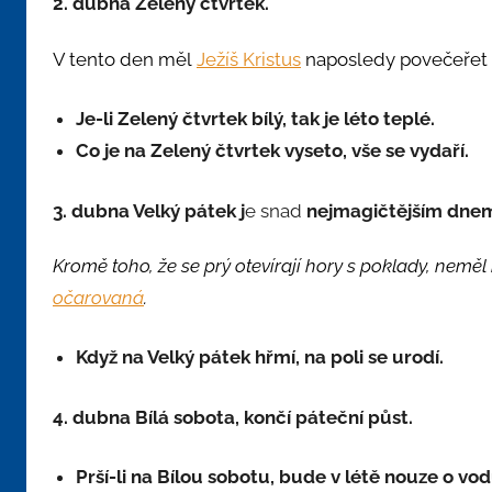
2. dubna
Zelený čtvrtek.
V tento den měl
Ježíš Kristus
naposledy povečeřet 
Je-li Zelený čtvrtek bílý, tak je léto teplé.
Co je na Zelený čtvrtek vyseto, vše se vydaří.
3. dubna Velký pátek j
e snad
nejmagičtějším
dnem
Kromě toho, že se prý otevírají hory s poklady, neměl
očarovaná
.
Když na Velký pátek hřmí, na poli se urodí.
4. dubna Bílá sobota, končí páteční půst.
Prší-li na Bílou sobotu, bude v létě nouze o vod