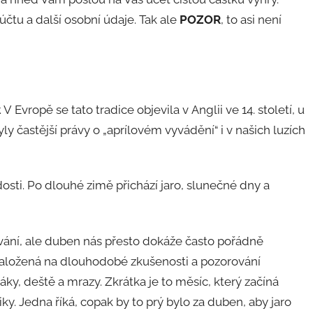
účtu a další osobní údaje. Tak ale
POZOR
, to asi není
Evropě se tato tradice objevila v Anglii ve 14. století, u
y častější právy o „aprílovém vyvádění“ i v našich luzích
dosti. Po dlouhé zimě přichází jaro, slunečné dny a
vání, ale duben nás přesto dokáže často pořádně
 založená na dlouhodobé zkušenosti a pozorování
áky, deště a mrazy. Zkrátka je to měsíc, který začíná
ky. Jedna říká, copak by to prý bylo za duben, aby jaro