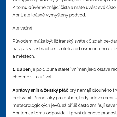
K tomu důvěrně znějící čísla a máte uvést své číslo 
Apríl, ale krásně vymyšlený podvod.
Ale vážně:
Původem může být již íránský svátek Sízdah be-dar. V 
nás pak v šestnáctém století a od osmnáctého už byl
a městech.
1. duben
je po dlouhá staletí vnímán jako oslava ra
chceme si to užívat.
Aprílový sníh a ženský pláč
prý nemají dlouhého tr
překvapit. Pranostiky pro duben, tedy lidová rčení
meteorologických jevů, až příliš často zmiňují sever
Aprílem, a tomu odpovídají i první dubnové pranosti