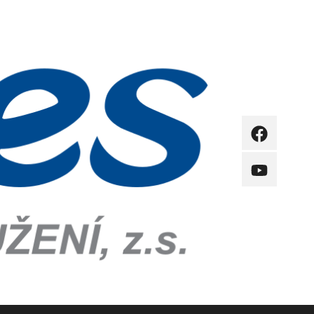
FB
YB