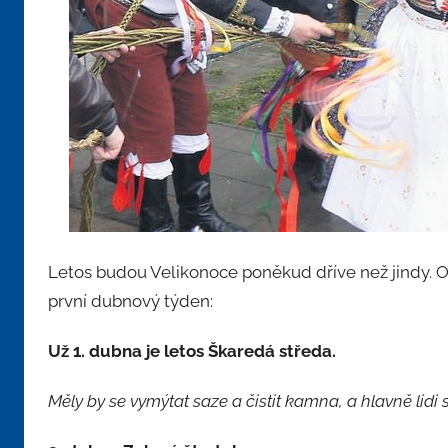
Letos budou Velikonoce poněkud dříve než jindy. Ob
první dubnový týden:
Už 1. dubna je letos
Škaredá středa.
Měly by se vymýtat saze a čistit kamna, a hlavně lidi 