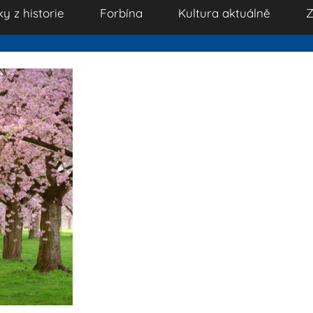
ky z historie
Forbína
Kultura aktuálně
Z