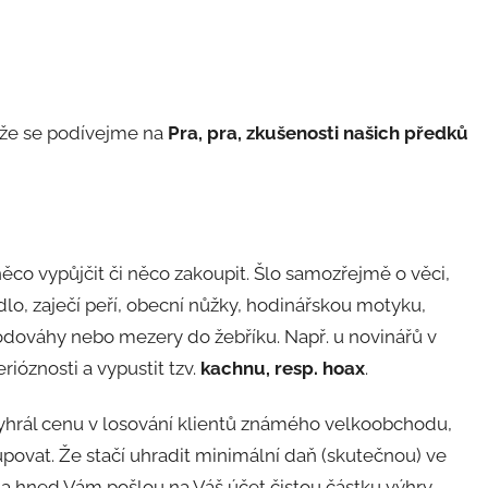
kže se podívejme na
Pra, pra, zkušenosti našich předků
 něco vypůjčit či něco zakoupit. Šlo samozřejmě o věci,
dlo, zaječí peří, obecní nůžky, hodinářskou motyku,
odováhy nebo mezery do žebříku. Např. u novinářů v
ióznosti a vypustit tzv.
kachnu, resp. hoax
.
vyhrál cenu v losování klientů známého velkoobchodu,
povat. Že stačí uhradit minimální daň (skutečnou) ve
y a hned Vám pošlou na Váš účet čistou částku výhry.