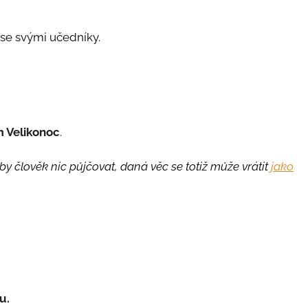
se svými učedníky.
 Velikonoc
.
 by člověk nic půjčovat, daná věc se totiž může vrátit
jako
u.