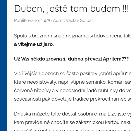
Duben, ještě tam budem !!!
Publikováno:
1.4.26
Autor:
Václav Soldát
Spolu s březnem snad nejznámější lidové rčení. Ta
a vítejme už jaro.
Už Vás někdo zrovna 1. dubna převezl Aprílem???
V dřívějších dobách se často posílaly „oběti aprílu“
které neexistovaly, např. vtipné semínko, komáří sá
červené hřebíky a v neposlední řadě bublinky do v
současnosti pak dovoluje tradice překročit rámec ser
Dneska můžete také dostat osobní e-mail, že jste 
kam pravidelně chodíte se zákaznickou kartou naku
výši 15% na přiložený (nepravý) účet finanční správ