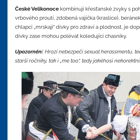
České Velikonoce
kombinují křesťanské zvyky s po
vrbového proutí, zdobená vajíčka (kraslice), beráne
chlapci „mrskají“ dívky pro zdraví a plodnost, je
dívky zase mohou polévat koledující chasníky.
Upozorněn
í: Hrozí nebezpečí sexual herassmentu, te
starší ročníky, tak i „me too“, tedy jakéhosi nekorekt