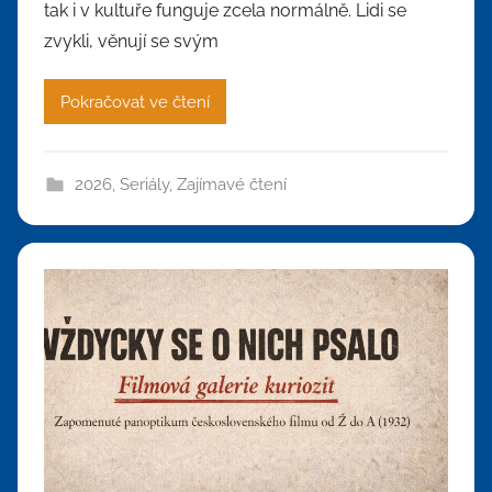
tak i v kultuře funguje zcela normálně. Lidi se
zvykli, věnují se svým
Pokračovat ve čtení
2026
,
Seriály
,
Zajímavé čtení