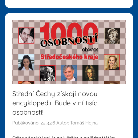
Střední Čechy získají novou
encyklopedii. Bude v ní tisíc
osobností!
Publikováno:
22.3.26
Autor:
Tomáš Hejna