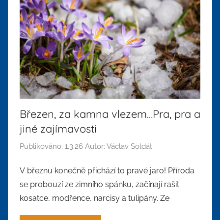
Březen, za kamna vlezem…Pra, pra a
jiné zajímavosti
Publikováno:
1.3.26
Autor:
Václav Soldát
V březnu konečně přichází to pravé jaro! Příroda
se probouzí ze zimního spánku, začínají rašit
kosatce, modřence, narcisy a tulipány. Ze