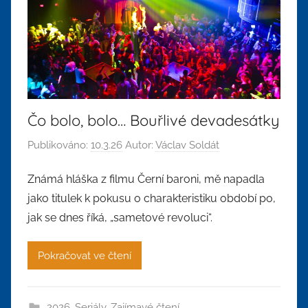
Čo bolo, bolo… Bouřlivé devadesátky
Publikováno:
10.3.26
Autor:
Václav Soldát
Známá hláška z filmu Černí baroni, mě napadla
jako titulek k pokusu o charakteristiku období po,
jak se dnes říká, „sametové revoluci“.
Pokračovat ve čtení
2026
,
Seriály
,
Zajímavé čtení