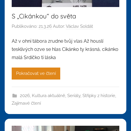
S „Cikánkou“ do světa
Publikováno:
21.3.26
Autor:
Václav Soldát
Až v ohni tábora zrudne tvůj vlas Až houslí
tesklivých ozve se hlas Cikánko ty krásná, cikánko
malá Srdíčko ti láska
Pokračovat ve čtení
2026
,
Kultura aktuálně
,
Seriály
,
Střípky z historie
,
Zajímavé čtení