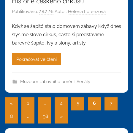
Historie českého cirkusu
Publikováno:
28.2.26
Autor:
Helena Lorenzová
Když se šapitó stalo domovem zábavy Když dnes
slyšíme slovo cirkus, často si představíme
barevné šapitó, lvy a slony, artisty
Pokračovat ve čtení
Muzeum zábavního umění
,
Seriály
Stránkování
Předchozí
«
1
…
4
5
6
7
příspěvky
příspěvků
Další
8
…
98
»
příspěvky