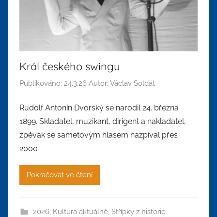
Král českého swingu
Publikováno:
24.3.26
Autor:
Václav Soldát
Rudolf Antonín Dvorský se narodil 24. března
1899. Skladatel, muzikant, dirigent a nakladatel,
zpěvák se sametovým hlasem nazpíval přes
2000
Pokračovat ve čtení
2026
,
Kultura aktuálně
,
Střípky z historie