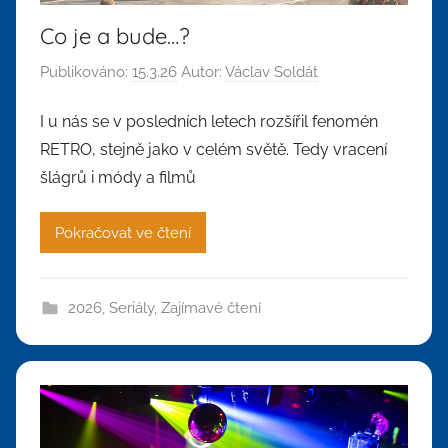
Co je a bude…?
Publikováno:
15.3.26
Autor:
Václav Soldát
I u nás se v posledních letech rozšířil fenomén
RETRO, stejně jako v celém světě. Tedy vracení
šlágrů i módy a filmů
Pokračovat ve čtení
2026
,
Seriály
,
Zajímavé čtení