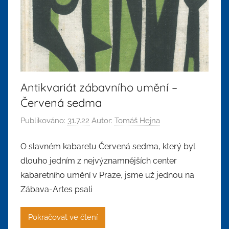
Antikvariát zábavního umění –
Červená sedma
Publikováno:
31.7.22
Autor:
Tomáš Hejna
O slavném kabaretu Červená sedma, který byl
dlouho jedním z nejvýznamnějších center
kabaretního umění v Praze, jsme už jednou na
Zábava-Artes psali
Pokračovat ve čtení