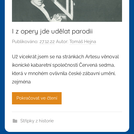
I z opery jde udělat parodii
Publikováno:
27.12.22
Autor:
Tomáš Hejna
Už vícekrát jsem se na stránkách Artesu věnoval
ikonické kabaretní společnosti Červená sedma,
která v mnohém ovlivnila české zábavní umění,
zejména
Pokračovat ve čtení
Střípky z historie