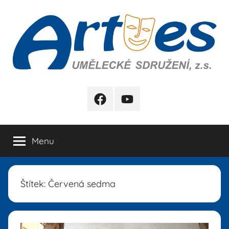
Přejít
k
obsahu
Artes
FB
YB
Menu
Štítek:
Červená sedma