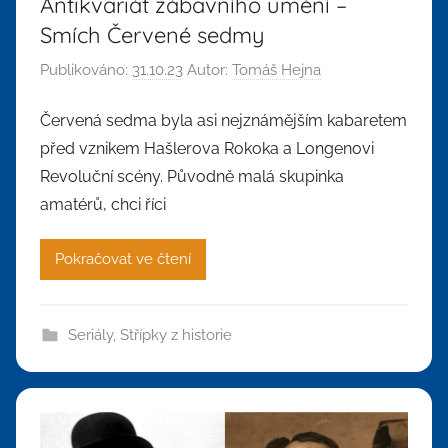
Antikvariát zábavního umění –
Smích Červené sedmy
Publikováno:
31.10.23
Autor:
Tomáš Hejna
Červená sedma byla asi nejznámějším kabaretem
před vznikem Hašlerova Rokoka a Longenovi
Revoluční scény. Původně malá skupinka
amatérů, chci říci
Pokračovat ve čtení
Seriály
,
Střípky z historie