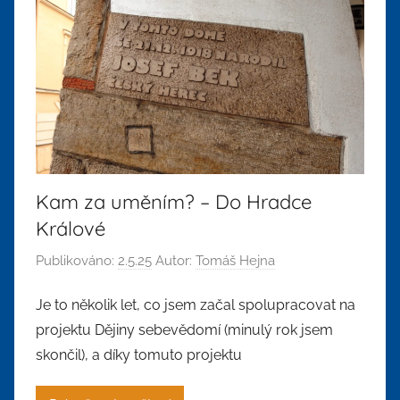
Kam za uměním? – Do Hradce
Králové
Publikováno:
2.5.25
Autor:
Tomáš Hejna
Je to několik let, co jsem začal spolupracovat na
projektu Dějiny sebevědomí (minulý rok jsem
skončil), a díky tomuto projektu