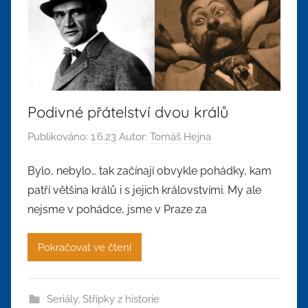
Podivné přátelství dvou králů
Publikováno:
1.6.23
Autor:
Tomáš Hejna
Bylo, nebylo… tak začínají obvykle pohádky, kam
patří většina králů i s jejich královstvími. My ale
nejsme v pohádce, jsme v Praze za
Pokračovat ve čtení
Seriály
,
Střípky z historie