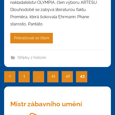
nakladatelství OLYMPIA, člen výboru ARTESU.
Dlouhodobě se zabývá literaturou faktu.
Premiéra, která šokovala Ehrmann: Phane
starosto, Pantáto
Pokračovat ve čtení
Střípky z historie
Stránkování
Předchozí
«
1
…
41
42
43
příspěvky
příspěvků
Mistr zábavního umění