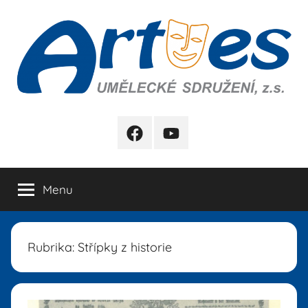
Přejít
k
obsahu
Artes
FB
YB
Menu
Rubrika:
Střípky z historie