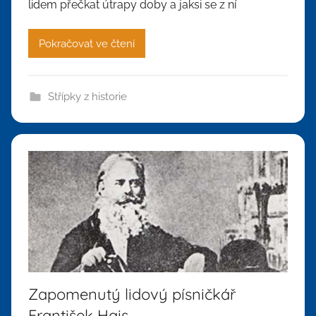
lidem přečkat útrapy doby a jaksi se z ní
Pokračovat ve čtení
Střípky z historie
Zapomenutý lidový písničkář
František Hais