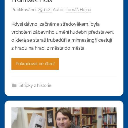
Publikováno:
29.11.21
Autor:
Tomáš Hejna
Kdysi dávno, začněme středověkem, byla
vrcholem zábavního umění hudební představení,
o která se starali trubadúři a minnesängři cestují
z hradu na hrad, z města do města.
Pokračovat ve čtení
Střípky z historie