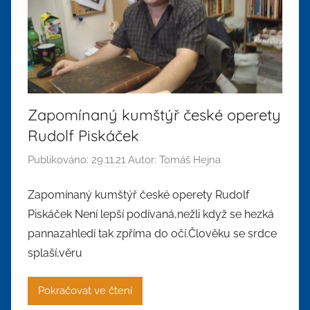
Zapomínaný kumštýř české operety
Rudolf Piskáček
Publikováno:
29.11.21
Autor:
Tomáš Hejna
Zapomínaný kumštýř české operety Rudolf
Piskáček Není lepší podívaná,nežli když se hezká
pannazahledí tak zpříma do očí.Člověku se srdce
splaší,věru
Pokračovat ve čtení