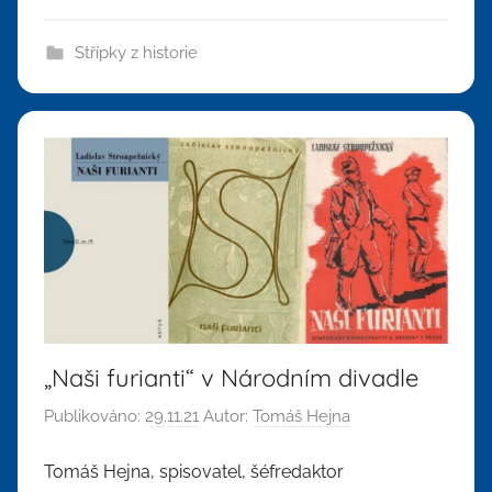
Střípky z historie
„Naši furianti“ v Národním divadle
Publikováno:
29.11.21
Autor:
Tomáš Hejna
Tomáš Hejna, spisovatel, šéfredaktor