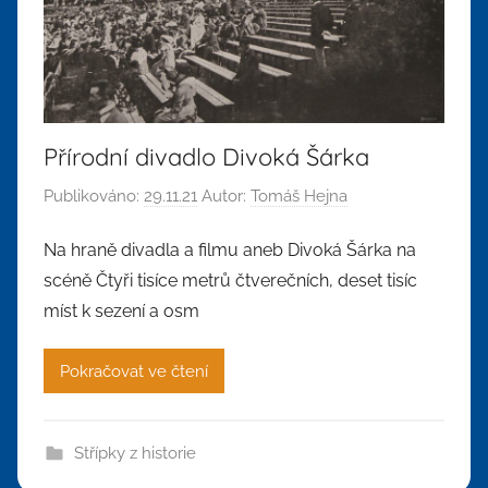
Přírodní divadlo Divoká Šárka
Publikováno:
29.11.21
Autor:
Tomáš Hejna
Na hraně divadla a filmu aneb Divoká Šárka na
scéně Čtyři tisíce metrů čtverečních, deset tisíc
míst k sezení a osm
Pokračovat ve čtení
Střípky z historie