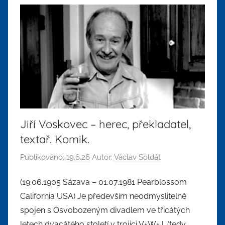
Jiří Voskovec – herec, překladatel,
textař. Komik.
Publikováno:
19.6.26
Autor:
Václav Soldát
(19.06.1905 Sázava – 01.07.1981 Pearblossom
California USA) Je především neodmyslitelně
spojen s Osvobozeným divadlem ve třicátých
letech dvacátého století v trojici V+W+J. (tedy