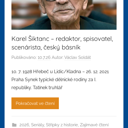
Karel Šiktanc – redaktor, spisovatel,
scenárista, český básník
Publikováno:
10.7.26
Autor:
Václav Soldát
10. 7. 1928 Hřebeč u Lidic/Kladna – 26. 12. 2021
Praha Synek typické dělnické rodiny za I.
republiky. Tatínek truhlář
Pokračovat ve čtení
2026
,
Seriály
,
Střípky z historie
,
Zajímavé čtení