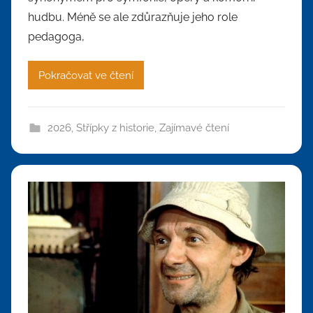
hudbu. Méně se ale zdůrazňuje jeho role
pedagoga,
Pokračovat ve čtení
2026
,
Střípky z historie
,
Zajímavé čtení