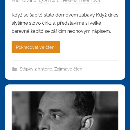
Publikováno:
1.7.26
Autor:
Helena Lorenzová
Když se šapitó stalo domovem zábavy Když dnes
slyšíme slovo cirkus, představíme si velké
barevné šapitó se zářícím neonovým nápisem,
Pokračovat ve čtení
Střípky z historie
,
Zajímavé čtení