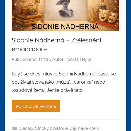
Sidonie Nádherná – Ztělesnění
emancipace
Publikováno:
17.7.26
Autor:
Tomáš Hejna
Když se dnes mluví o Sidonii Nádherné, často se
používají slova jako „múza“, „baronka“ nebo
„osudová žena“. Jenže právě tato
Pokračovat ve čtení
Seriály
,
Střípky z historie
,
Zajímavé čtení