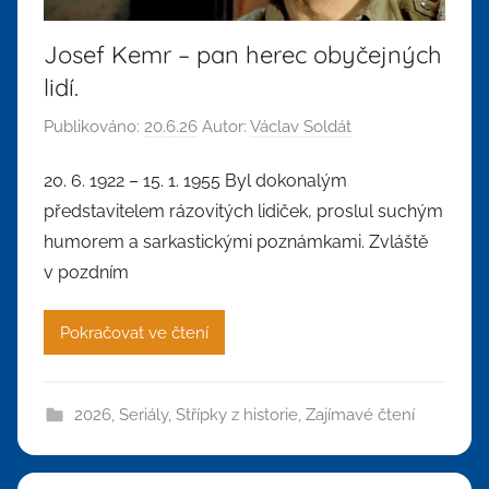
Josef Kemr – pan herec obyčejných
lidí.
Publikováno:
20.6.26
Autor:
Václav Soldát
20. 6. 1922 – 15. 1. 1955 Byl dokonalým
představitelem rázovitých lidiček, proslul suchým
humorem a sarkastickými poznámkami. Zvláště
v pozdním
Pokračovat ve čtení
2026
,
Seriály
,
Střípky z historie
,
Zajímavé čtení