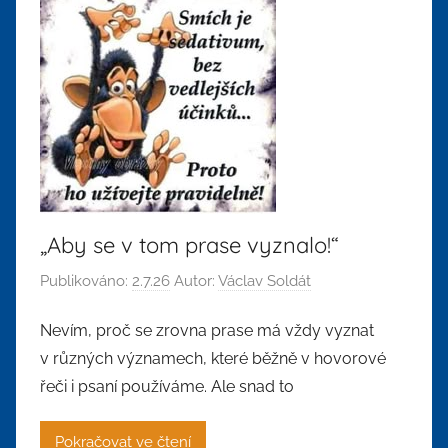
„Aby se v tom prase vyznalo!“
Publikováno:
2.7.26
Autor:
Václav Soldát
Nevím, proč se zrovna prase má vždy vyznat
v různých významech, které běžně v hovorové
řeči i psaní používáme. Ale snad to
Pokračovat ve čtení